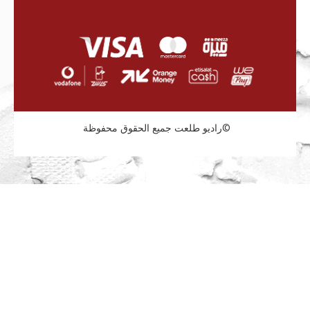
راديو طلعت جميع الحقوق محفوظة©