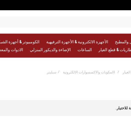
 والمطبخ
الأجهزة الالكترونية & الأجهزة الترفيهية
الكومبيوتر & أجهزة الشب
طاريات & قطع الغيار
الساعات
الإضاءة والديكور المنزلي
الادوات والمع
لغيار
االمكونات والاكسسوارات الالكترونية
سبليتر
 للاختيار.