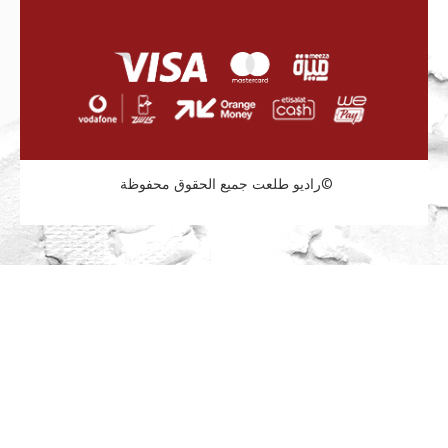
راديو طلعت جميع الحقوق محفوظة©