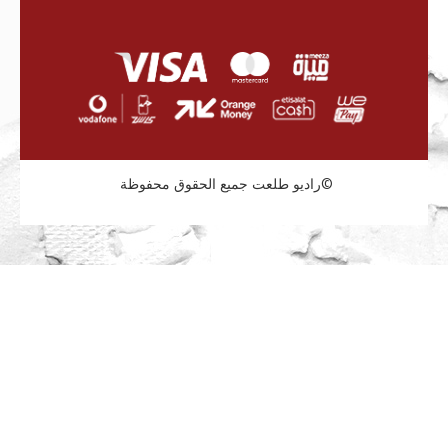
راديو طلعت جميع الحقوق محفوظة©