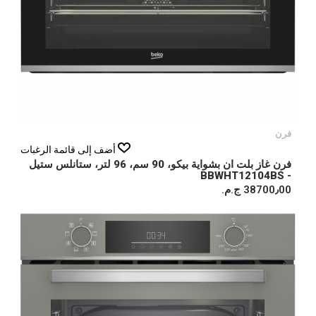
فرن
أضف إلى قائمة الرغبات
فرن غاز بلت ان بشواية بيكو، 90 سم، 96 لتر، ستانلس ستيل
- BBWHT12104BS
38700٫00 ج.م.‏