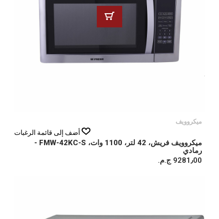
ميكروويف
أضف إلى قائمة الرغبات
ميكروويف فريش، 42 لتر، 1100 وات، FMW-42KC-S -
رمادي
9281٫00 ج.م.‏