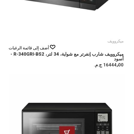
ميكروويف
أضف إلى قائمة الرغبات
ميكروويف شارب إنفرتر مع شواية، 34 لتر، R-340GRI-BS2 -
أسود
16444٫00 ج.م.‏