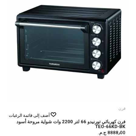
فرن
أضف إلى قائمة الرغبات
فرن كهربائي تورنيدو 66 لتر 2200 وات شواية مروحة أسود
TEO-66KD-BK
8888٫00 ج.م.‏