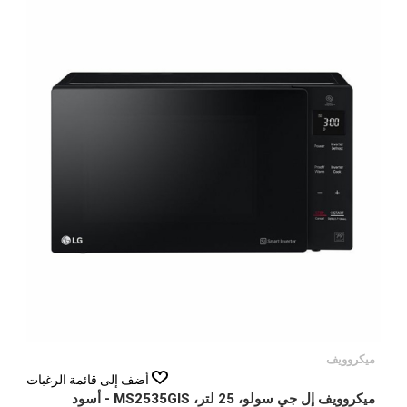
ميكروويف
أضف إلى قائمة الرغبات
ميكروويف إل جي سولو، 25 لتر، MS2535GIS - أسود