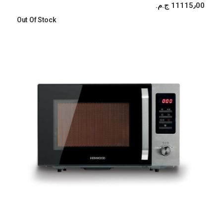
11115٫00 ج.م.‏
Out Of Stock