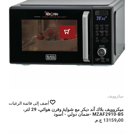
ميكروويف
أضف إلى قائمة الرغبات
ميكروويف بلاك آند ديكر مع شواية وفرن هوائي، 29 لتر،
MZAF2910-B5 -ضمان دولي - أسود
13159٫00 ج.م.‏