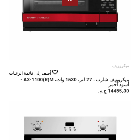
ميكروويف
أضف إلى قائمة الرغبات
ميكروويف شارب ، 27 لتر، 1530 وات، AX-1100(R)M -
أسود أحمر
14485٫00 ج.م.‏