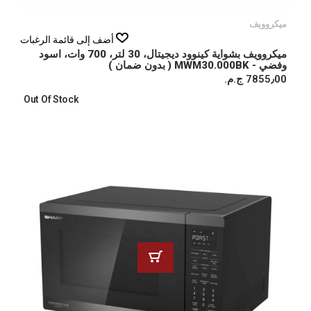
ميكروويف
أضف إلى قائمة الرغبات
ميكروويف بشواية كينوود ديجيتال، 30 لتر، 700 وات، اسود
وفضي - MWM30.000BK ( بدون ضمان )
7855٫00 ج.م.‏
Out Of Stock