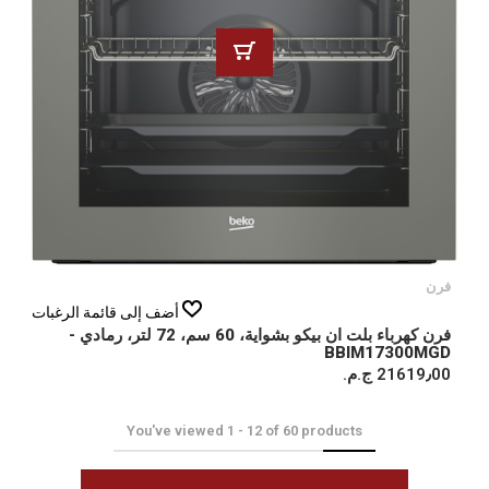
فرن
أضف إلى قائمة الرغبات
فرن كهرباء بلت ان بيكو بشواية، 60 سم، 72 لتر، رمادي -
BBIM17300MGD
21619٫00 ج.م.‏
You've viewed
1
-
12
of
60
products