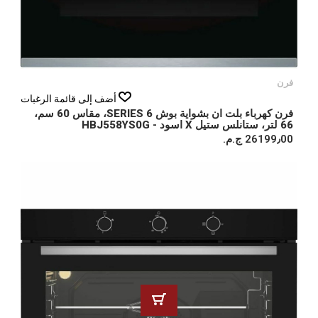
فرن
أضف إلى قائمة الرغبات
فرن كهرباء بلت ان بشواية بوش SERIES 6، مقاس 60 سم،
66 لتر، ستانلس ستيل X اسود - HBJ558YS0G
26199٫00 ج.م.‏