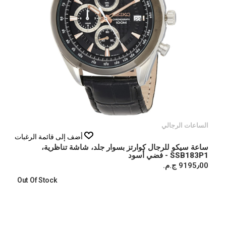
الساعات الرجالي
أضف إلى قائمة الرغبات
ساعة سيكو للرجال كوارتز بسوار جلد، شاشة تناظرية،
SSB183P1 - فضي أسود
9195٫00 ج.م.‏
Out Of Stock