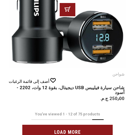
شواحن
أضف إلى قائمة الرغبات
شاحن سيارة فيليبس USB ديجيتال، بقوة 12 وات، 2202 -
أسود
250٫00 ج.م.‏
You've viewed
1
-
12
of
75
products
LOAD MORE