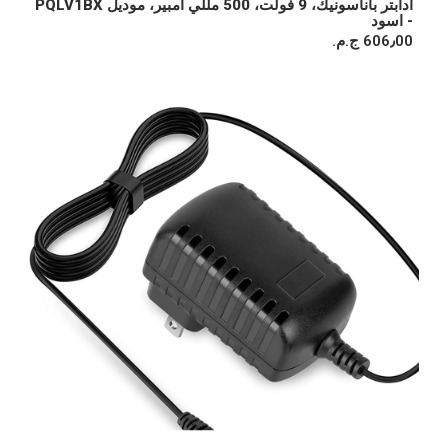
ادابتر باناسونيك، 9 فولت، 500 مللي أمبير، موديل PQLV1BX
- اسود
606٫00 ج.م.‏