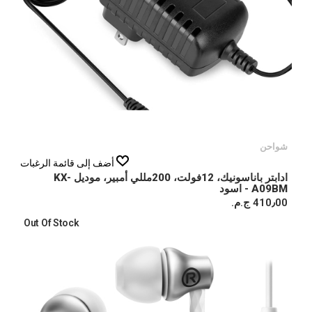
شواحن
أضف إلى قائمة الرغبات
ادابتر باناسونيك، 12فولت، 200مللي أمبير، موديل KX-
A09BM - اسود
410٫00 ج.م.‏
Out Of Stock