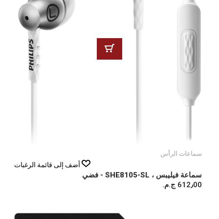
سماعات الرأس
أضف إلى قائمة الرغبات
سماعة فيليبس ، SHE8105-SL - فضي
612٫00 ج.م.‏