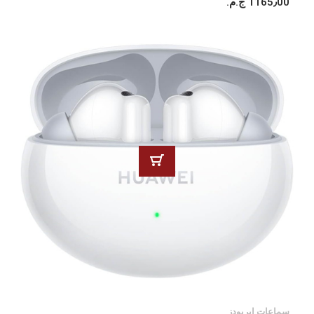
1165٫00 ج.م.‏
سماعات ايربودز