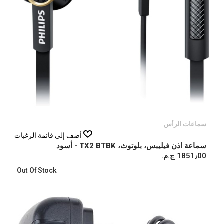
سماعات الرأس
أضف إلى قائمة الرغبات
سماعة اذن فيليبس، بلوتوث، TX2 BTBK - أسود
1851٫00 ج.م.‏
Out Of Stock