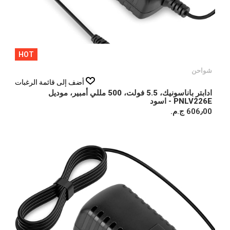
HOT
شواحن
أضف إلى قائمة الرغبات
ادابتر باناسونيك، 5.5 فولت، 500 مللي أمبير، موديل
PNLV226E - اسود
606٫00 ج.م.‏