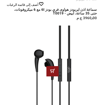
أضف إلى قائمة الرغبات
سماعة اذن ايربودز هواوى فري بودز 6I مع 6 ميكروفونات،
حتى 35 ساعة، ابيض - T0019
3960٫00 ج.م.‏