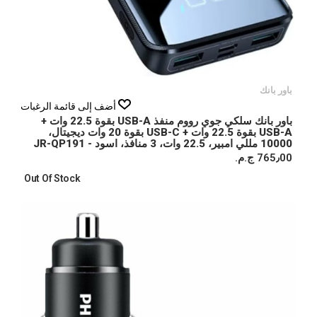
باور بانك
أضف إلى قائمة الرغبات
باور بانك سلكي جوي رووم منفذ USB-A بقوة 22.5 وات +
USB-A بقوة 22.5 وات + USB-C بقوة 20 وات ديجيتال،
10000 مللي امبير، 22.5 وات، 3 منافذ، اسود - JR-QP191
765٫00 ج.م.‏
Out Of Stock