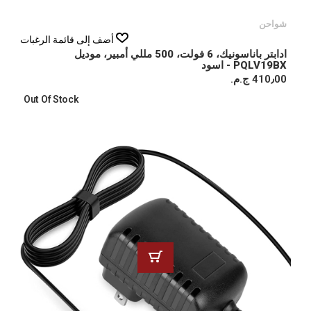
شواحن
أضف إلى قائمة الرغبات
ادابتر باناسونيك، 6 فولت، 500 مللي أمبير، موديل
PQLV19BX - اسود
410٫00 ج.م.‏
Out Of Stock