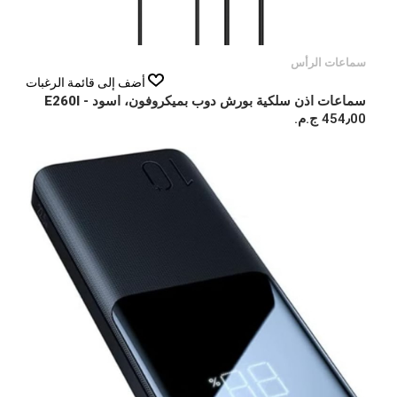
سماعات الرأس
أضف إلى قائمة الرغبات
سماعات اذن سلكية بورش دوب بميكروفون، اسود - E260I
454٫00 ج.م.‏