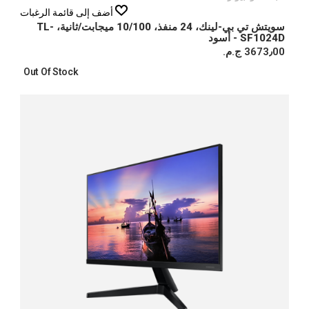
أضف إلى قائمة الرغبات
سويتش تي بي-لينك، 24 منفذ، 10/100 ميجابت/ثانية، TL-
SF1024D - أسود
3673٫00 ج.م.‏
Out Of Stock