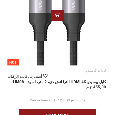
HOT
كابلات كومبيوتر
أضف إلى قائمة الرغبات
كابل ييسيدو HDMI 4K الترا اتش دي، 2 متر، اسود - HM08
455٫00 ج.م.‏
You've viewed
1
-
12
of
23
products