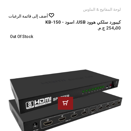
لوحة المفاتيح & الماوس
أضف إلى قائمة الرغبات
كيبورد سلكي هوود USB، اسود - KB-150
254٫00 ج.م.‏
Out Of Stock