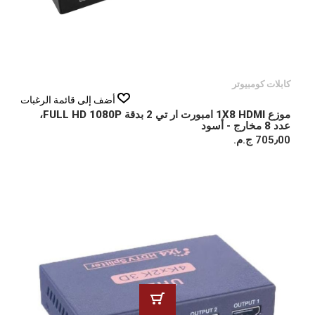
كابلات كومبيوتر
أضف إلى قائمة الرغبات
موزع 1X8 HDMI امبورت ار تي 2 بدقة FULL HD 1080P،
عدد 8 مخارج - أسود
705٫00 ج.م.‏