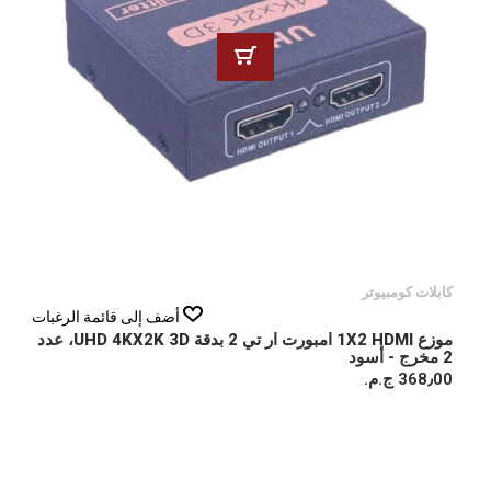
كابلات كومبيوتر
أضف إلى قائمة الرغبات
موزع 1X2 HDMI امبورت ار تي 2 بدقة UHD 4KX2K 3D، عدد
2 مخرج - أسود
368٫00 ج.م.‏