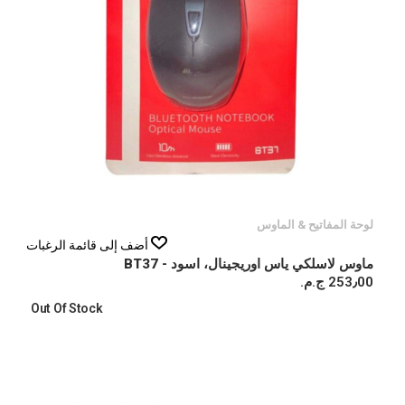
لوحة المفاتيح & الماوس
أضف إلى قائمة الرغبات
ماوس لاسلكي ياس اوريجينال، اسود - BT37
253٫00 ج.م.‏
Out Of Stock