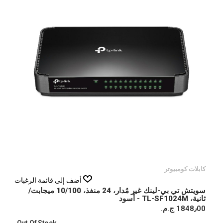
كابلات كومبيوتر
أضف إلى قائمة الرغبات
سويتش تي بي-لينك غير مُدار، 24 منفذ، 10/100 ميجابت/
ثانية، TL-SF1024M - أسود
1848٫00 ج.م.‏