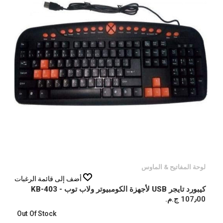
لوحة المفاتيح & الماوس
أضف إلى قائمة الرغبات
كيبورد تايجر USB لأجهزة الكومبيوتر ولاب توب - KB-403
107٫00 ج.م.‏
Out Of Stock