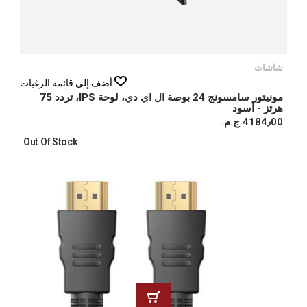
شاشات
أضف إلى قائمة الرغبات
مونيتور سامسونج 24 بوصة ال اي دي، لوحة IPS، تردد 75
هرتز - أسود
4184٫00 ج.م.‏
Out Of Stock