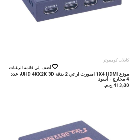
كابلات كومبيوتر
أضف إلى قائمة الرغبات
موزع 1X4 HDMI امبورت ار تي 2 بدقة UHD 4KX2K 3D، عدد
4 مخارج - أسود
413٫00 ج.م.‏