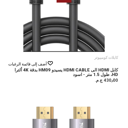
كابلات كومبيوتر
أضف إلى قائمة الرغبات
كابل HDMI الى HDMI CABLE يسيدو HM09 بدقة 4K ألترا
HD، طول 1.5 متر - اسود
430٫00 ج.م.‏