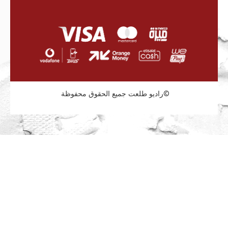
راديو طلعت جميع الحقوق محفوظة©