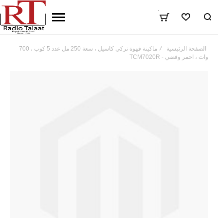
٠
المفضلة
الصفحة الرئيسية
ماكينة قهوة تركي كاسيل ، سعة 250 مل عدد 5 كوب ، 700
وات ، احمر وفضي - TCM7020R
تخطي
إلى
نهاية
معرض
الصور