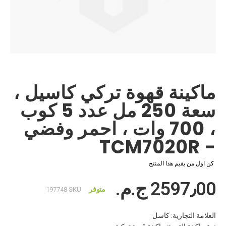
انتقل
إلى
بداية
ماكينة قهوة تركي كاسيل ،
معرض
الصور
سعة 250 مل عدد 5 كوب
، 700 وات ، احمر وفضي
- TCM7020R
كن اول من يقيم هذا المنتج
2597٫00 ج.م.‏
متوفر
197748
SKU
العلامة التجارية: كاسل