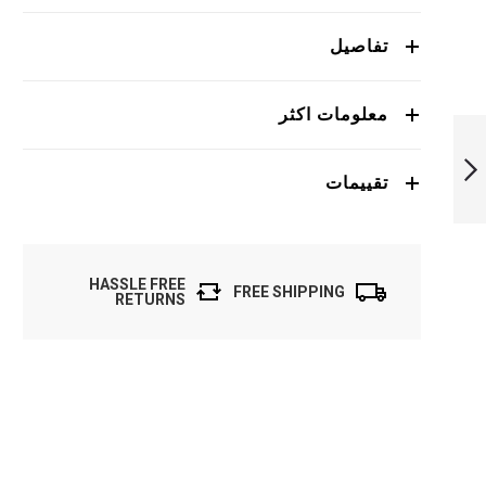
تفاصيل
معلومات اكثر
كاميرا مراقبة فيو
ساوند، TI-019 -
اسود
تقييمات
التالي
HASSLE FREE
FREE SHIPPING
RETURNS