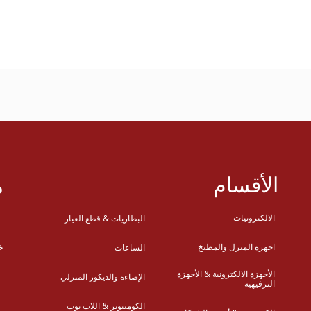
الأقسام
م
الالكترونيات
البطاريات & قطع الغيار
ع
خ
اجهزة المنزل والمطبخ
الساعات
الأجهزة الالكترونية & الأجهزة
الإضاءة والديكور المنزلي
س
الترفيهية
الكومبيوتر & اللاب توب
س