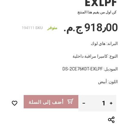
EXLPF
كن اول من يقيم هذا المنتج
918٫00 ج.م.‏
متوفر
194111
SKU
البراند: هاي لوك
النوع: كاميرا مراقبة داخلية
الموديل: DS-2CE76K0T-EXLPF
اللون: أبيض
أضف إلى السلة