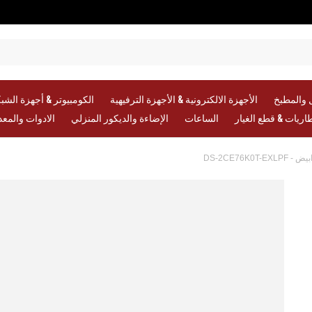
 والمطبخ
الأجهزة الالكترونية & الأجهزة الترفيهية
الكومبيوتر & أجهزة الشب
طاريات & قطع الغيار
الساعات
الإضاءة والديكور المنزلي
الادوات والمع
تخطي
إلى
نهاية
معرض
الصور