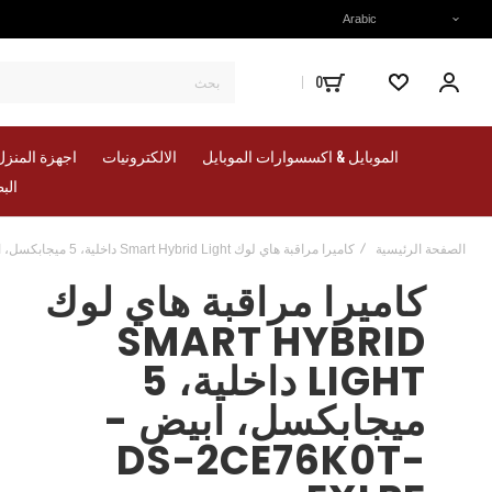
Arabic
0
حسابي
المفضلة
الموبايل & اكسسوارات الموبايل
الالكترونيات
اجهزة المنزل
الب
الصفحة الرئيسية
كاميرا مراقبة هاي لوك Smart Hybrid Light داخلية، 5 ميجابكسل، ابيض - DS-2CE76K0T-EXLPF
كاميرا مراقبة هاي لوك
SMART HYBRID
LIGHT داخلية، 5
ميجابكسل، ابيض -
DS-2CE76K0T-